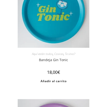
Aquí están todos
,
Cosicas
,
Te sirvo?
Bandeja Gin Tonic
18,00
€
Añadir al carrito