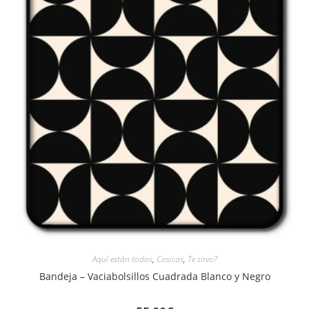
Aquí están todos
,
Cosicas
,
Te sirvo?
Bandeja – Vaciabolsillos Cuadrada Blanco y Negro