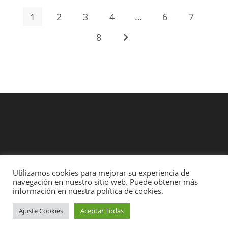
1
2
3
4
…
6
7
8
Utilizamos cookies para mejorar su experiencia de
navegación en nuestro sitio web. Puede obtener más
información en nuestra política de cookies.
Contacto
Entregas y Devoluciones
Formas de Pago
Rollos legales y demás
Ajuste Cookies
Aceptar Todas
A.temporal Store