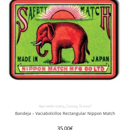
Aquí están todos
,
Cosicas
,
Te sirvo?
Bandeja – Vaciabolsillos Rectangular Nippon Match
35,00
€