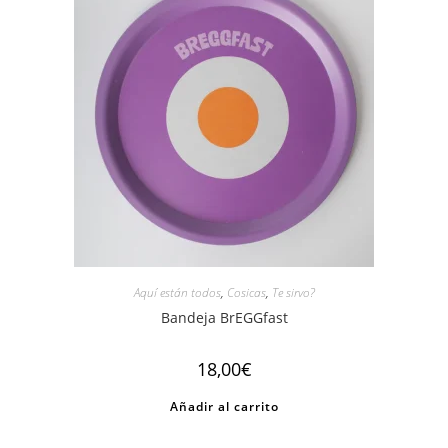
Aquí están todos
,
Cosicas
,
Te sirvo?
Bandeja BrEGGfast
18,00
€
Añadir al carrito