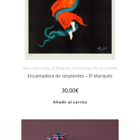
Aquí están todos
,
El Marqués
,
Ilustradores
,
Por las paredes
Encantadora de serpientes – El Marquès
30,00
€
Añadir al carrito