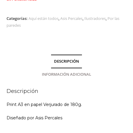
Categorías:
Aquí están todos
,
Asis Percales
,
Ilustradores
,
Por las
paredes
DESCRIPCIÓN
INFORMACIÓN ADICIONAL
Descripción
Print A3 en papel Verjurado de 180g.
Diseñado por Asis Percales