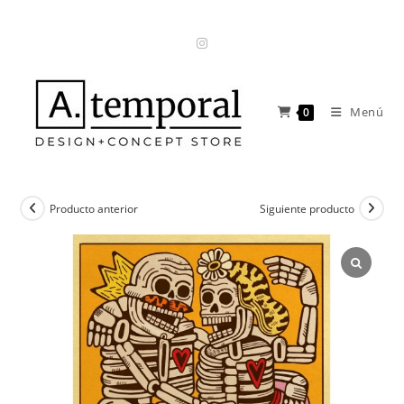
Ir
al
contenido
Menú
0
Producto anterior
Siguiente producto