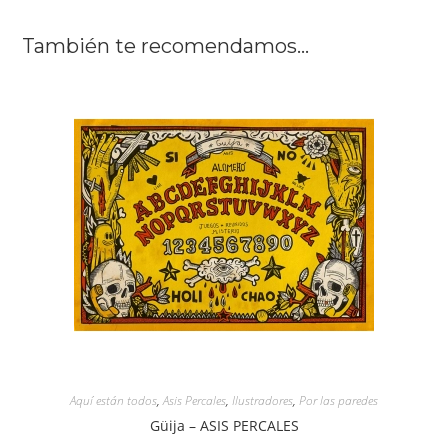
También te recomendamos…
Aquí están todos
,
Asis Percales
,
Ilustradores
,
Por las paredes
Güija – ASIS PERCALES