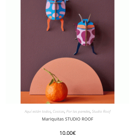
Aquí están todos
,
Cosicas
,
Por las paredes
,
Studio Roof
Mariquitas STUDIO ROOF
10,00
€