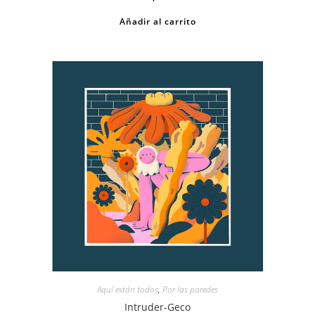
Añadir al carrito
Aquí están todos
,
Por las paredes
Intruder-Geco