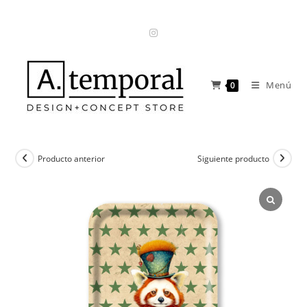
Ir
al
contenido
Menú
0
Producto anterior
Siguiente producto