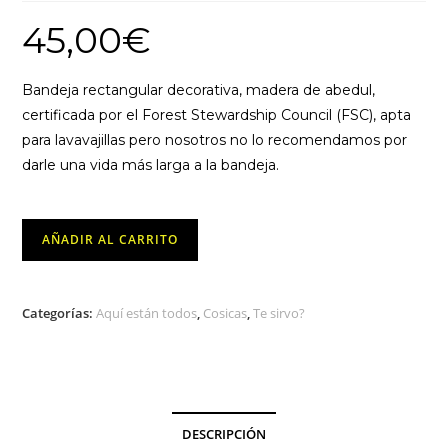
45,00
€
Bandeja rectangular decorativa, madera de abedul,
certificada por el Forest Stewardship Council (FSC), apta
para lavavajillas pero nosotros no lo recomendamos por
darle una vida más larga a la bandeja.
Bandeja
AÑADIR AL CARRITO
Circus
-
Panda
Categorías:
Aquí están todos
,
Cosicas
,
Te sirvo?
Rojo
cantidad
DESCRIPCIÓN