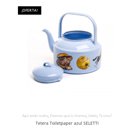
¡OFERTA!
Aquí están todos
,
Estamos que lo tiramos
,
Seletti
,
Te sirvo?
Tetera Toiletpaper azul SELETTI