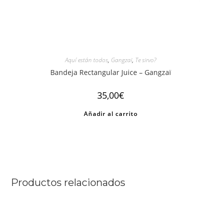
Aquí están todos
,
Gangzaï
,
Te sirvo?
Bandeja Rectangular Juice – Gangzaï
35,00
€
Añadir al carrito
Productos relacionados