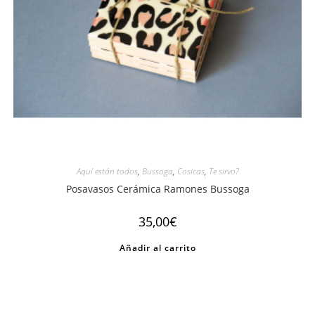
Aquí están todos
,
Bussoga
,
Cosicas
,
Te sirvo?
Posavasos Cerámica Ramones Bussoga
35,00
€
Añadir al carrito