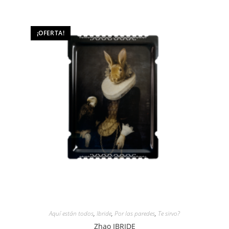
¡OFERTA!
Aquí están todos
,
Ibride
,
Por las paredes
,
Te sirvo?
Zhao IBRIDE