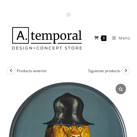
Ir
al
contenido
Menú
0
Producto anterior
Siguiente producto