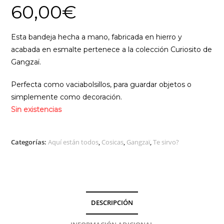
60,00
€
Esta bandeja hecha a mano, fabricada en hierro y
acabada en esmalte pertenece a la colección Curiosito de
Gangzaï.
Perfecta como vaciabolsillos, para guardar objetos o
simplemente como decoración.
Sin existencias
Categorías:
Aquí están todos
,
Cosicas
,
Gangzaï
,
Te sirvo?
DESCRIPCIÓN