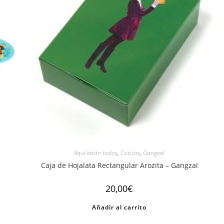
Aquí están todos
,
Cosicas
,
Gangzaï
Caja de Hojalata Rectangular Arozita – Gangzaï
20,00
€
Añadir al carrito