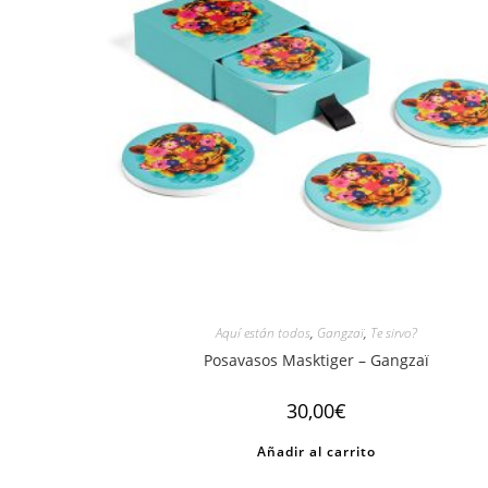
Aquí están todos
,
Gangzaï
,
Te sirvo?
Posavasos Masktiger – Gangzaï
30,00
€
Añadir al carrito