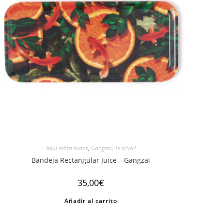
Aquí están todos
,
Gangzaï
,
Te sirvo?
Bandeja Rectangular Juice – Gangzaï
35,00
€
Añadir al carrito