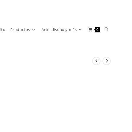
Alternar
rito
Productos
Arte, diseño y más
0
búsqueda
de
la
web