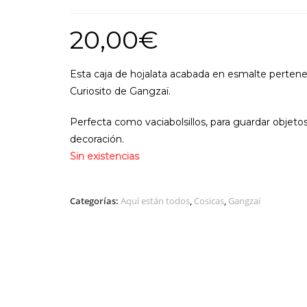
20,00
€
Esta caja de hojalata acabada en esmalte pertene
Curiosito de Gangzaï.
Perfecta como vaciabolsillos, para guardar obje
decoración.
Sin existencias
Categorías:
Aquí están todos
,
Cosicas
,
Gangzaï