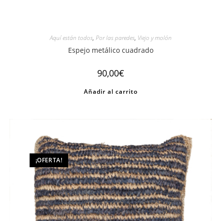
Aquí están todos
,
Por las paredes
,
Viejo y molón
Espejo metálico cuadrado
90,00
€
Añadir al carrito
¡OFERTA!