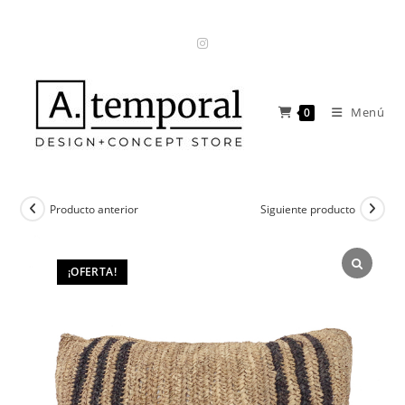
Ir
al
contenido
Menú
0
Producto anterior
Siguiente producto
¡OFERTA!