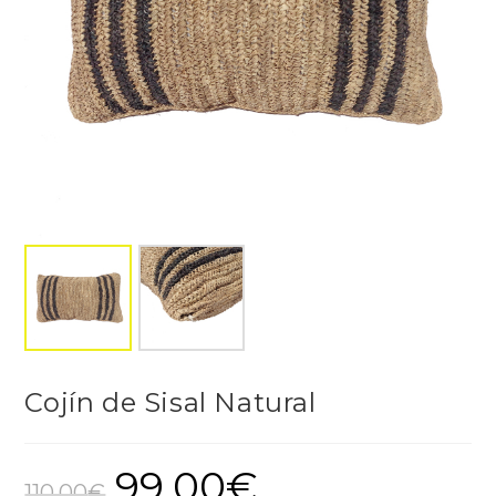
Cojín de Sisal Natural
99,00
€
El
El
precio
precio
110,00
€