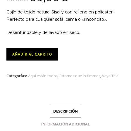
original
actual
era:
es:
110,00€.
99,00€.
Cojín de tejido natural Sisal y con relleno en poliester.
Perfecto para cualquier sofá, cama o «rinconcito».
Desenfundable y de lavado en seco.
Cojín
AÑADIR AL CARRITO
de
Sisal
Natural
Categorías:
Aquí están todos
,
Estamos que lo tiramos
,
Vaya Tela!
cantidad
DESCRIPCIÓN
INFORMACIÓN ADICIONAL