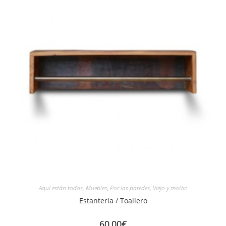
Aquí están todos
,
Muebles
,
Por las paredes
,
Viejo y molón
Estantería / Toallero
60,00
€