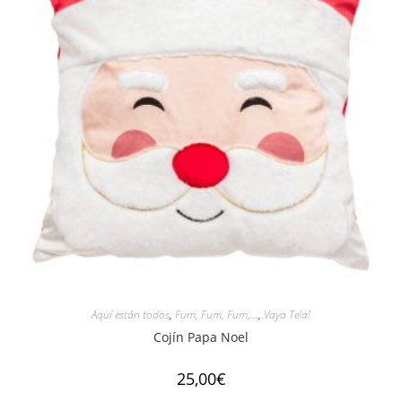
Aquí están todos
,
Fum, Fum, Fum,...
,
Vaya Tela!
Cojín Papa Noel
25,00
€