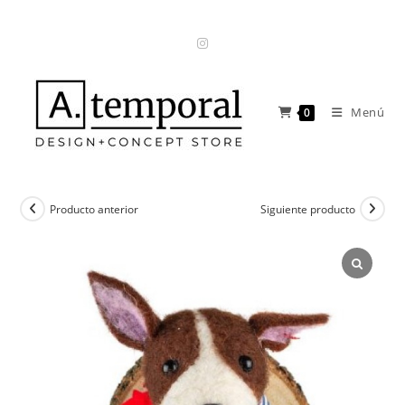
Ir
al
contenido
Menú
0
Producto anterior
Siguiente producto