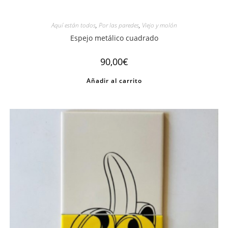
Aquí están todos
,
Por las paredes
,
Viejo y molón
Espejo metálico cuadrado
90,00
€
Añadir al carrito