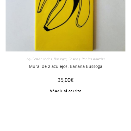
Aquí están todos
,
Bussoga
,
Cosicas
,
Por las paredes
Mural de 2 azulejos. Banana Bussoga
35,00
€
Añadir al carrito