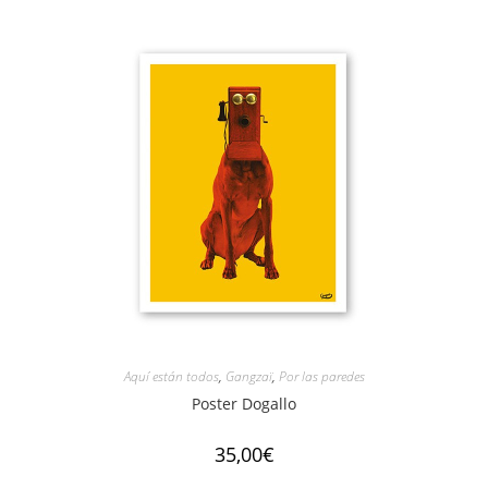
Aquí están todos
,
Gangzaï
,
Por las paredes
Poster Dogallo
35,00
€