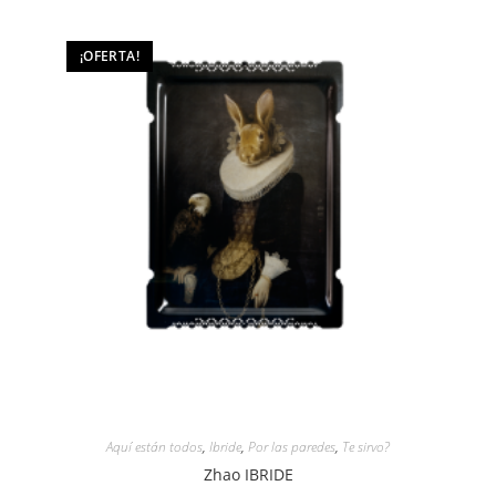
¡OFERTA!
Aquí están todos
,
Ibride
,
Por las paredes
,
Te sirvo?
Zhao IBRIDE