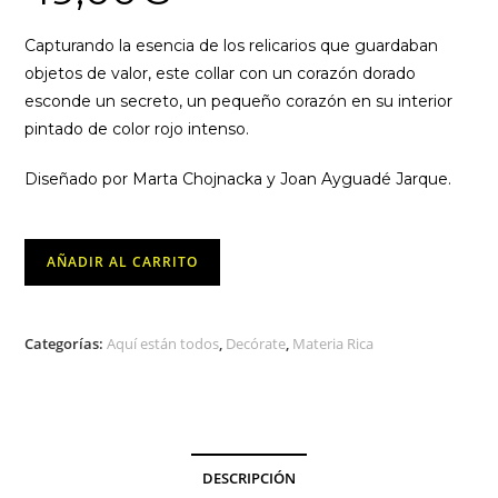
Capturando la esencia de los relicarios que guardaban
objetos de valor, este collar con un corazón dorado
esconde un secreto, un pequeño corazón en su interior
pintado de color rojo intenso.
Diseñado por Marta Chojnacka y Joan Ayguadé Jarque.
Collar
AÑADIR AL CARRITO
Royal
Heart
-
Categorías:
Aquí están todos
,
Decórate
,
Materia Rica
Materia
Rica
cantidad
DESCRIPCIÓN