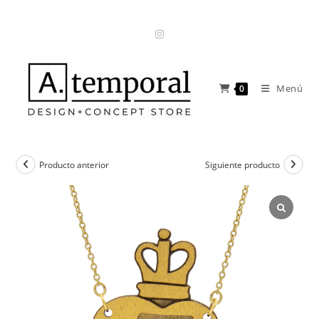
Ir
al
contenido
Menú
0
Producto anterior
Siguiente producto