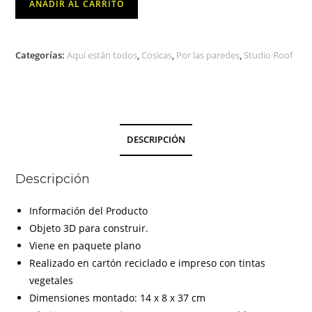
AÑADIR AL CARRITO
Ciervo
Gigante
STUDIO
Categorías:
Aquí están todos
,
Cosicas
,
Por las paredes
,
Studio Roof
ROOF
cantidad
DESCRIPCIÓN
Descripción
Información del Producto
Objeto 3D para construir.
Viene en paquete plano
Realizado en cartón reciclado e impreso con tintas
vegetales
Dimensiones montado: 14 x 8 x 37 cm