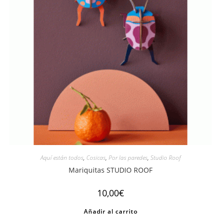
Aquí están todos
,
Cosicas
,
Por las paredes
,
Studio Roof
Mariquitas STUDIO ROOF
10,00
€
Añadir al carrito