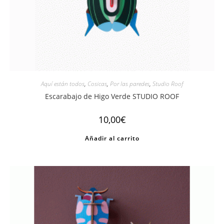
Aquí están todos
,
Cosicas
,
Por las paredes
,
Studio Roof
Escarabajo de Higo Verde STUDIO ROOF
10,00
€
Añadir al carrito