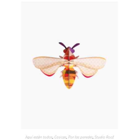
Aquí están todos
,
Cosicas
,
Por las paredes
,
Studio Roof