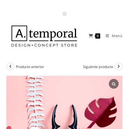
Ir
al
contenido
Menú
0
Producto anterior
Siguiente producto