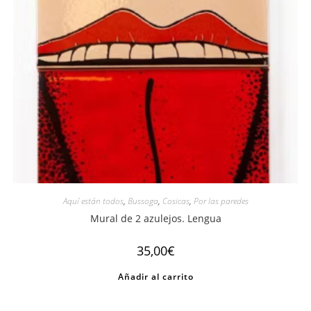
Aquí están todos
,
Bussoga
,
Cosicas
,
Por las paredes
Mural de 2 azulejos. Lengua
35,00
€
Añadir al carrito