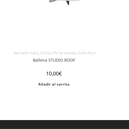
Aquí están todos
,
Cosicas
,
Por las paredes
,
Studio Roof
Ballena STUDIO ROOF
10,00
€
Añadir al carrito