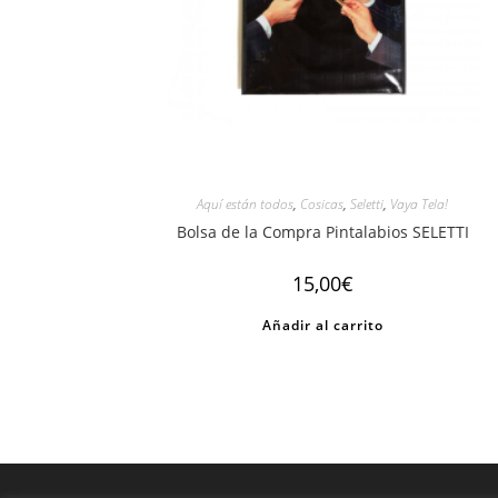
Aquí están todos
,
Cosicas
,
Seletti
,
Vaya Tela!
Bolsa de la Compra Pintalabios SELETTI
15,00
€
Añadir al carrito