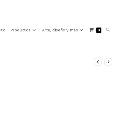
Alternar
rito
Productos
Arte, diseño y más
0
búsqueda
de
la
web