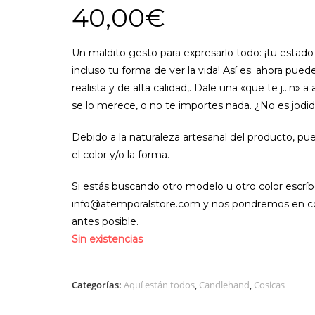
40,00
€
Un maldito gesto para expresarlo todo: ¡tu estado
incluso tu forma de ver la vida! Así es; ahora pue
realista y de alta calidad,. Dale una «que te j…n» 
se lo merece, o no te importes nada. ¿No es jod
Debido a la naturaleza artesanal del producto, pu
el color y/o la forma.
Si estás buscando otro modelo u otro color escrí
info@atemporalstore.com y nos pondremos en co
antes posible.
Sin existencias
Categorías:
Aquí están todos
,
Candlehand
,
Cosicas