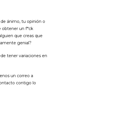
 de ánimo, tu opinión o
de obtener un f*ck
a alguien que creas que
idamente genial?
ede tener variaciones en
benos un correo a
ntacto contigo lo