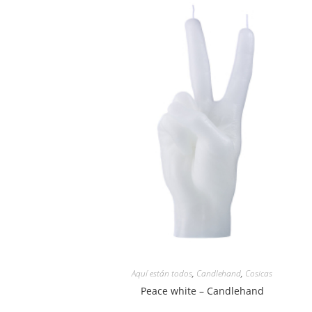
Aquí están todos
,
Candlehand
,
Cosicas
Peace white – Candlehand