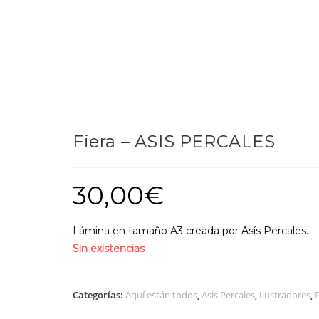
Fiera – ASIS PERCALES
30,00
€
Lámina en tamaño A3 creada por Asís Percales.
Sin existencias
Categorías:
Aquí están todos
,
Asis Percales
,
Ilustradores
,