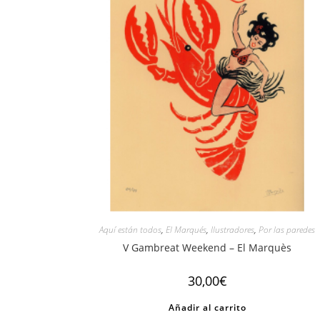
Aquí están todos
,
El Marqués
,
Ilustradores
,
Por las paredes
V Gambreat Weekend – El Marquès
30,00
€
Añadir al carrito