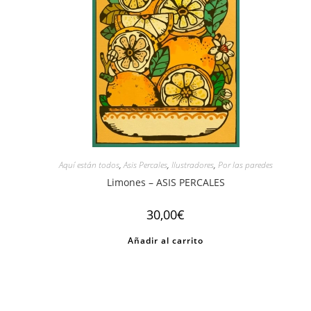
Aquí están todos
,
Asis Percales
,
Ilustradores
,
Por las paredes
Limones – ASIS PERCALES
30,00
€
Añadir al carrito