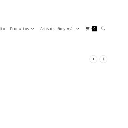
Alternar
rito
Productos
Arte, diseño y más
0
búsqueda
de
la
web