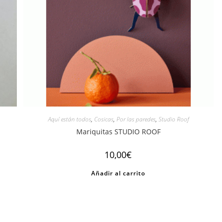
Aquí están todos
,
Cosicas
,
Por las paredes
,
Studio Roof
Mariquitas STUDIO ROOF
10,00
€
Añadir al carrito