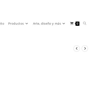
Alternar
rito
Productos
Arte, diseño y más
0
búsqueda
de
la
web