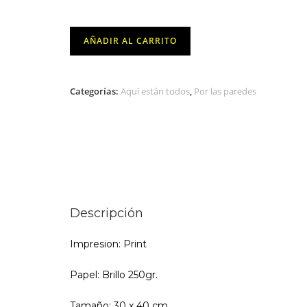
ilustración
AÑADIR AL CARRITO
Toy
Wonder
Woman
Categorías:
Aquí están todos
,
Por las paredes
-
Rafael
Gomes
cantidad
Descripción
Impresion: Print
Papel: Brillo 250gr.
Tamaño: 30 x 40 cm