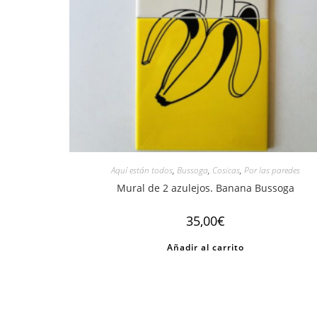
Aquí están todos
,
Bussoga
,
Cosicas
,
Por las paredes
Mural de 2 azulejos. Banana Bussoga
35,00
€
Añadir al carrito