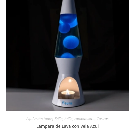
Aquí están todos
,
Brilla, brilla, campanilla...
,
Cosicas
Lámpara de Lava con Vela Azul