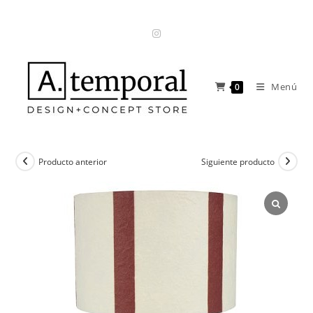
Ir
al
contenido
Menú
0
Producto anterior
Siguiente producto