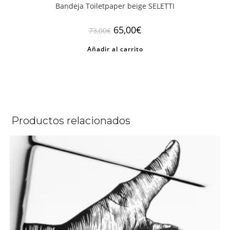
Bandeja Toiletpaper beige SELETTI
El
El
65,00
€
73,00
€
precio
precio
original
actual
Añadir al carrito
era:
es:
73,00€.
65,00€.
Productos relacionados