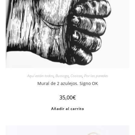
Aquí están todos
,
Bussoga
,
Cosicas
,
Por las paredes
Mural de 2 azulejos. Signo OK
35,00
€
Añadir al carrito