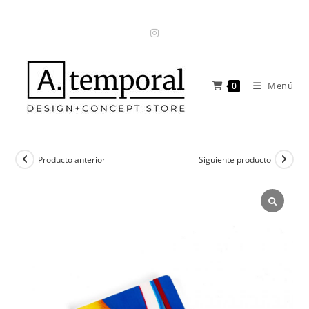
Ir
al
contenido
Menú
0
Producto anterior
Siguiente producto