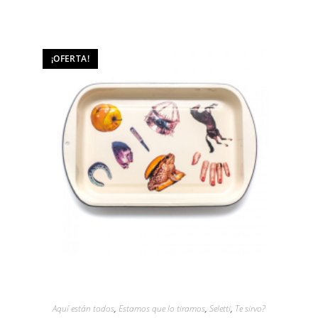
¡OFERTA!
Aquí están todos
,
Estamos que lo tiramos
,
Seletti
,
Te sirvo?