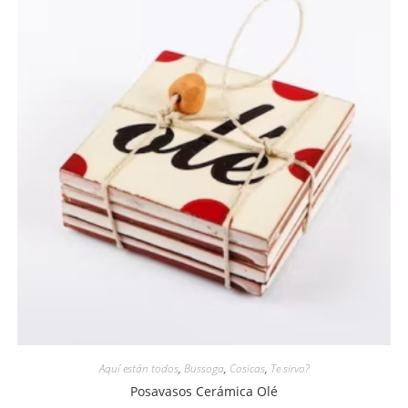
Aquí están todos
,
Bussoga
,
Cosicas
,
Te sirvo?
Posavasos Cerámica Olé