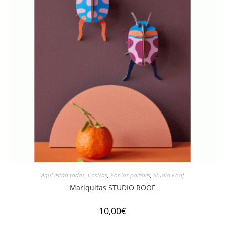
Aquí están todos
,
Cosicas
,
Por las paredes
,
Studio Roof
Mariquitas STUDIO ROOF
10,00
€