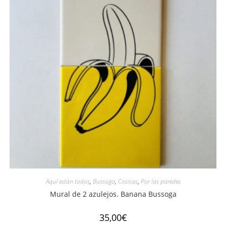
Aquí están todos
,
Bussoga
,
Cosicas
,
Por las paredes
Mural de 2 azulejos. Banana Bussoga
35,00
€