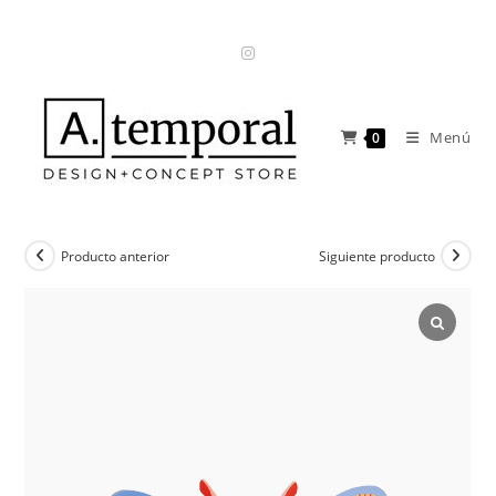
Ir
al
contenido
Menú
0
Producto anterior
Siguiente producto