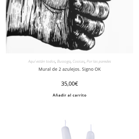
Aquí están todos
,
Bussoga
,
Cosicas
,
Por las paredes
Mural de 2 azulejos. Signo OK
35,00
€
Añadir al carrito