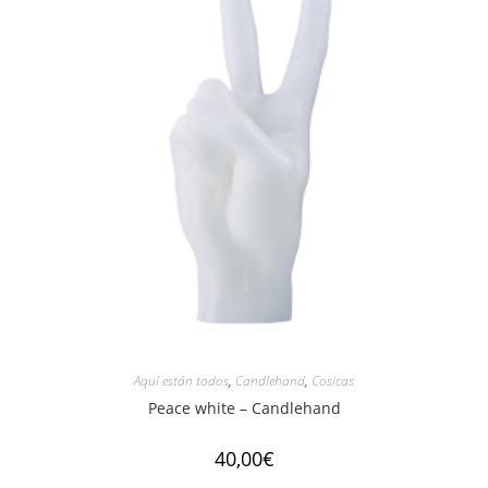
Aquí están todos
,
Candlehand
,
Cosicas
Peace white – Candlehand
40,00
€