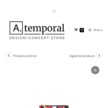
Ir
al
contenido
Menú
0
Producto anterior
Siguiente producto