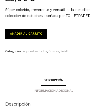
Súper colorido, irreverente y versátil: es la ineludible
colección de estuches diseñada por TOILETPAPER
Monedero
AÑADIR AL CARRITO
Roses
Seletti
cantidad
Categorías:
Aquí están todos
,
Cosicas
,
Seletti
DESCRIPCIÓN
INFORMACIÓN ADICIONAL
Descripción