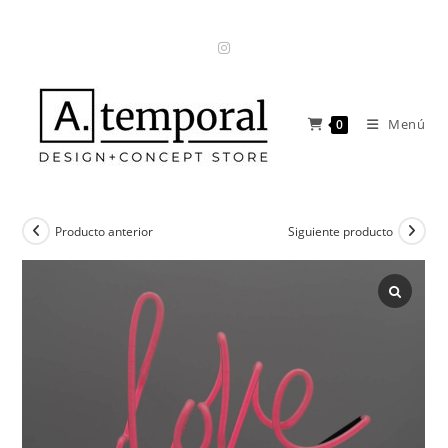
Ir
al
contenido
Menú
0
Producto anterior
Siguiente producto