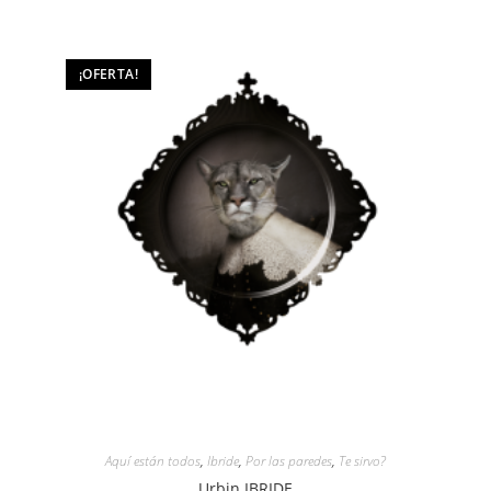
¡OFERTA!
Aquí están todos
,
Ibride
,
Por las paredes
,
Te sirvo?
Urbin IBRIDE