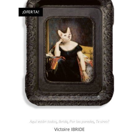
¡OFERTA!
Aquí están todos
,
Ibride
,
Por las paredes
,
Te sirvo?
Victoire IBRIDE