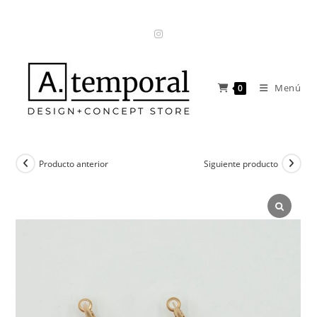
Ir
al
contenido
Menú
0
Producto anterior
Siguiente producto