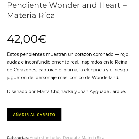
Pendiente Wonderland Heart –
Materia Rica
42,00
€
Estos pendientes muestran un corazón coronado — rojo,
audaz e inconfundiblemente real. Inspirados en la Reina
de Corazones, capturan el drama, la elegancia y el riesgo
juguetón del personaje más icónico de Wonderland.
Diseñado por Marta Chojnacka y Joan Ayguadé Jarque.
Pendiente
AÑADIR AL CARRITO
Wonderland
Heart
-
Categorías:
Aquí están todos
,
Decórate
,
Materia Rica