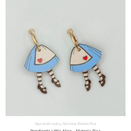
Aquí están todos
,
Decórate
,
Materia Rica
Pendiente Little Alice – Materia Rica