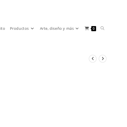
Alternar
rito
Productos
Arte, diseño y más
0
búsqueda
de
la
web