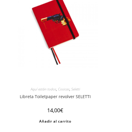
Aquí están todos
,
Cosicas
,
Seletti
Libreta Toiletpaper revolver SELETTI
14,00
€
Añadir al carrito