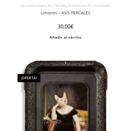
Aquí están todos
,
Asis Percales
,
Ilustradores
,
Por las paredes
Limones – ASIS PERCALES
30,00
€
Añadir al carrito
¡OFERTA!