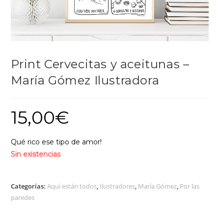
Print Cervecitas y aceitunas –
María Gómez Ilustradora
15,00
€
Qué rico ese tipo de amor!
Sin existencias
Categorías:
Aquí están todos
,
Ilustradores
,
María Gómez
,
Por las
paredes