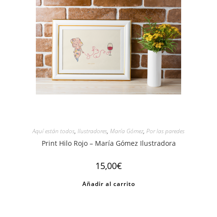
Aquí están todos
,
Ilustradores
,
María Gómez
,
Por las paredes
Print Hilo Rojo – María Gómez Ilustradora
15,00
€
Añadir al carrito