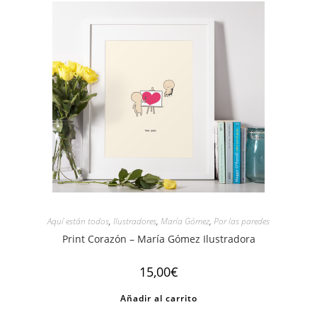
Aquí están todos
,
Ilustradores
,
María Gómez
,
Por las paredes
Print Corazón – María Gómez Ilustradora
15,00
€
Añadir al carrito