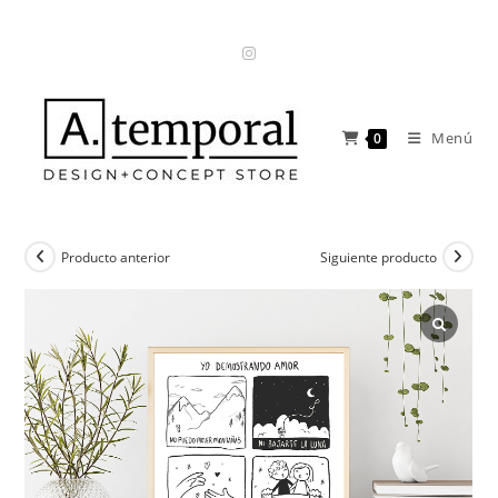
Ir
al
contenido
Menú
0
Producto anterior
Siguiente producto