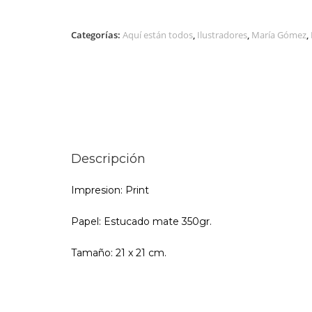
Categorías:
Aquí están todos
,
Ilustradores
,
María Gómez
,
Descripción
Impresion: Print
Papel: Estucado mate 350gr.
Tamaño: 21 x 21 cm.