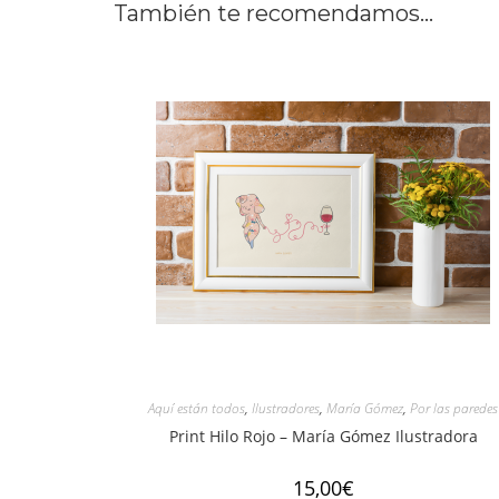
También te recomendamos…
Aquí están todos
,
Ilustradores
,
María Gómez
,
Por las paredes
Print Hilo Rojo – María Gómez Ilustradora
15,00
€