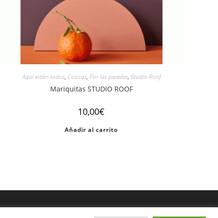
Aquí están todos
,
Cosicas
,
Por las paredes
,
Studio Roof
Mariquitas STUDIO ROOF
10,00
€
Añadir al carrito