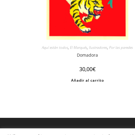
Aquí están todos
,
El Marqués
,
Ilustradores
,
Por las paredes
Domadora
30,00
€
Añadir al carrito