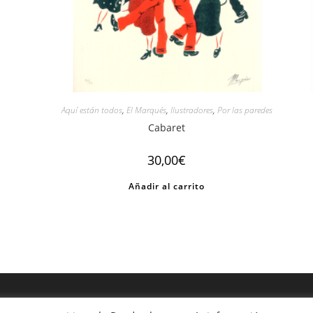
Aquí están todos
,
El Marqués
,
Ilustradores
,
Por las paredes
Cabaret
30,00
€
Añadir al carrito