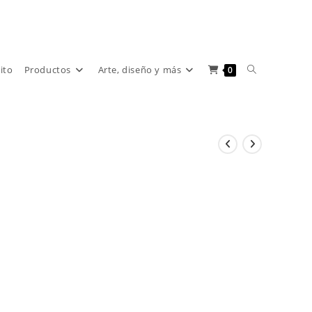
Alternar
rito
Productos
Arte, diseño y más
0
búsqueda
de
la
web