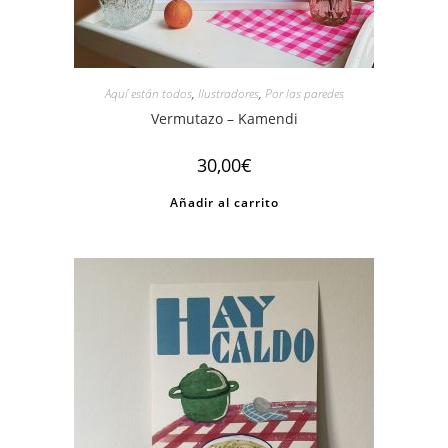
Aquí están todos
,
Ilustradores
,
Por las paredes
Vermutazo – Kamendi
30,00
€
Añadir al carrito