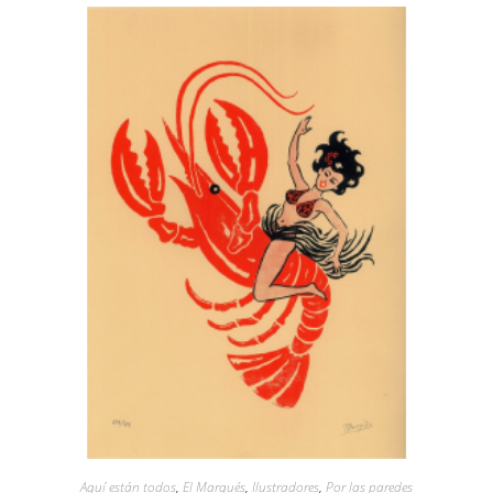
Aquí están todos
,
El Marqués
,
Ilustradores
,
Por las paredes