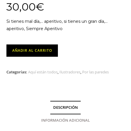
30,00
€
Si tienes mal día,… aperitivo, si tienes un gran día,…
aperitivo, Siempre Aperitivo
Siempre
AÑADIR AL CARRITO
Aperitivo
-
Kamendi
Categorías:
Aquí están todos
,
Ilustradores
,
Por las paredes
cantidad
DESCRIPCIÓN
INFORMACIÓN ADICIONAL