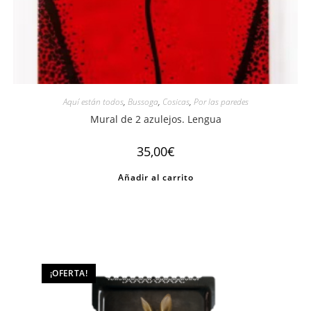
Aquí están todos
,
Bussoga
,
Cosicas
,
Por las paredes
Mural de 2 azulejos. Lengua
35,00
€
Añadir al carrito
¡OFERTA!