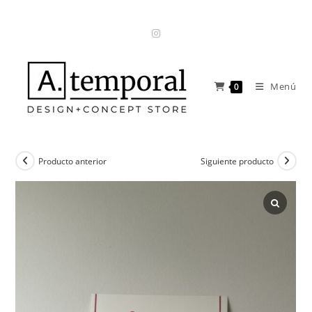
Ir
al
contenido
Menú
0
Producto anterior
Siguiente producto