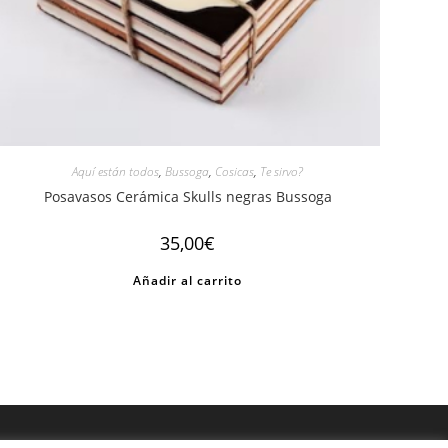
Aquí están todos
,
Bussoga
,
Cosicas
,
Te sirvo?
Posavasos Cerámica Skulls negras Bussoga
35,00
€
Añadir al carrito