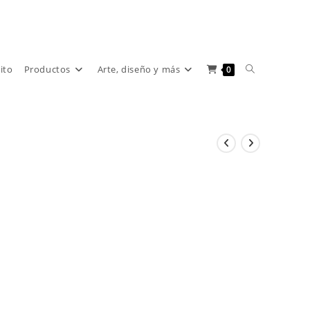
Alternar
rito
Productos
Arte, diseño y más
0
búsqueda
de
la
web