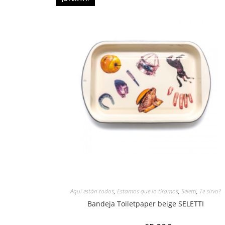
Aquí están todos
,
Estamos que lo tiramos
,
Seletti
,
Te sirvo?
Bandeja Toiletpaper beige SELETTI