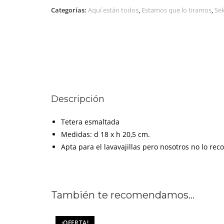
SELETTI
Categorías:
Aquí están todos
,
Estamos que lo tiramos
,
Sel
cantidad
Descripción
Tetera esmaltada
Medidas: d 18 x h 20,5 cm.
Apta para el lavavajillas pero nosotros no lo 
También te recomendamos…
¡OFERTA!