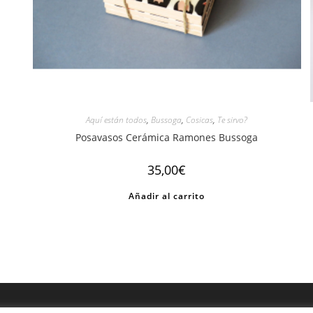
Aquí están todos
,
Bussoga
,
Cosicas
,
Te sirvo?
Posavasos Cerámica Ramones Bussoga
35,00
€
Añadir al carrito