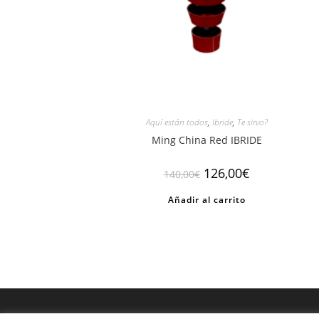
Aquí están todos
,
Ibride
,
Te sirvo?
Ming China Red IBRIDE
El
El
126,00
€
140,00
€
precio
precio
original
actual
Añadir al carrito
era:
es:
140,00€.
126,00€.