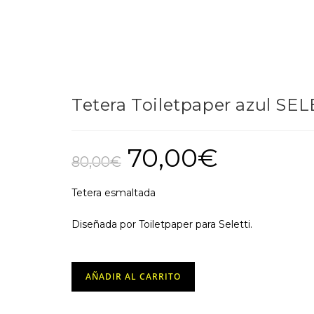
Tetera Toiletpaper azul SEL
70,00
€
El
El
precio
precio
80,00
€
original
actual
era:
es:
80,00€.
70,00€.
Tetera esmaltada
Diseñada por Toiletpaper para Seletti.
Tetera
AÑADIR AL CARRITO
Toiletpaper
azul