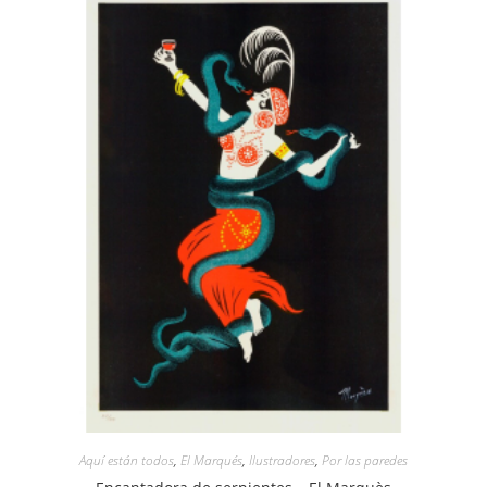
Aquí están todos
,
El Marqués
,
Ilustradores
,
Por las paredes