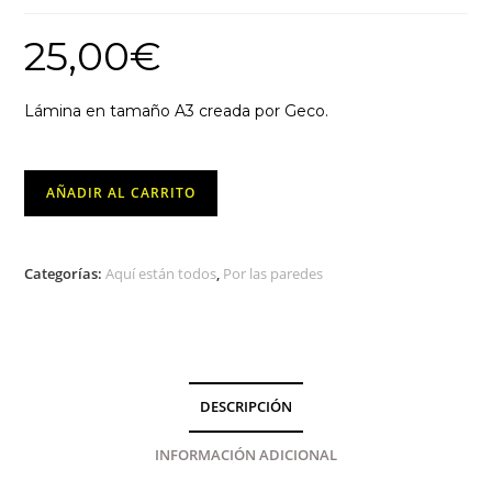
25,00
€
Lámina en tamaño A3 creada por Geco.
Tigre-
AÑADIR AL CARRITO
Geco
cantidad
Categorías:
Aquí están todos
,
Por las paredes
DESCRIPCIÓN
INFORMACIÓN ADICIONAL