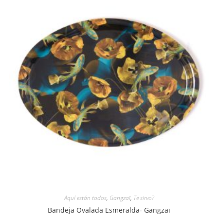
Aquí están todos
,
Gangzaï
,
Te sirvo?
Bandeja Ovalada Esmeralda- Gangzaï