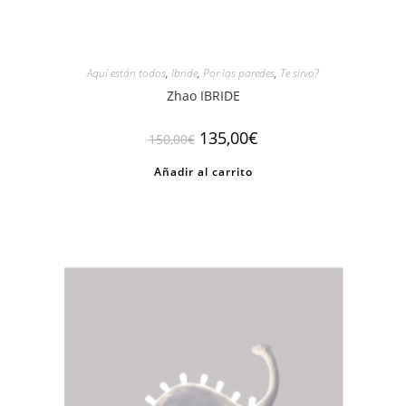
Aquí están todos
,
Ibride
,
Por las paredes
,
Te sirvo?
Zhao IBRIDE
El
El
135,00
€
150,00
€
precio
precio
original
actual
Añadir al carrito
era:
es:
150,00€.
135,00€.