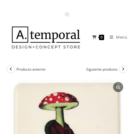
Ir
al
contenido
Menú
0
Producto anterior
Siguiente producto