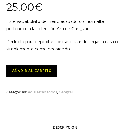
25,00
€
Este vaciabolsillo de hierro acabado con esmalte
pertenece a la colección Arti de Gangzaï.
Perfecta para dejar «tus cositas» cuando llegas a casa o
simplemente como decoración.
Vaciabolsillos
AÑADIR AL CARRITO
Champiman
-
Gangzaï
Categorías:
Aquí están todos
,
Gangzaï
cantidad
DESCRIPCIÓN