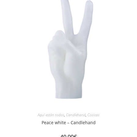
Aquí están todos
,
Candlehand
,
Cosicas
Peace white – Candlehand
40,00
€