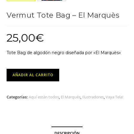
Vermut Tote Bag – El Marquès
25,00
€
Tote Bag de algodón negro diseñada por «El Marquès»
Vermut
AÑADIR AL CARRITO
Tote
Bag
-
Categorías:
Aquí están todos
,
El Marqués
,
Ilustradores
,
Vaya Tela!
El
Marquès
cantidad
DESCRIPCIÓN