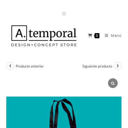
Ir
al
contenido
Menú
0
Producto anterior
Siguiente producto