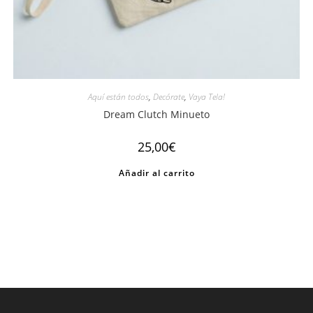
Aquí están todos
,
Decórate
,
Vaya Tela!
Dream Clutch Minueto
25,00
€
Añadir al carrito