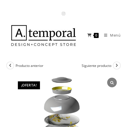
Ir
al
contenido
Menú
0
Producto anterior
Siguiente producto
¡OFERTA!