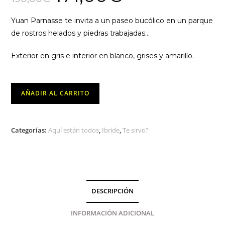
original
actual
era:
es:
190,00€.
171,00€.
Yuan Parnasse te invita a un paseo bucólico en un parque
de rostros helados y piedras trabajadas…
Exterior en gris e interior en blanco, grises y amarillo.
Yuan
AÑADIR AL CARRITO
Parnasse
IBRIDE
cantidad
Categorías:
Aquí están todos
,
Ibride
,
Te sirvo?
DESCRIPCIÓN
INFORMACIÓN ADICIONAL