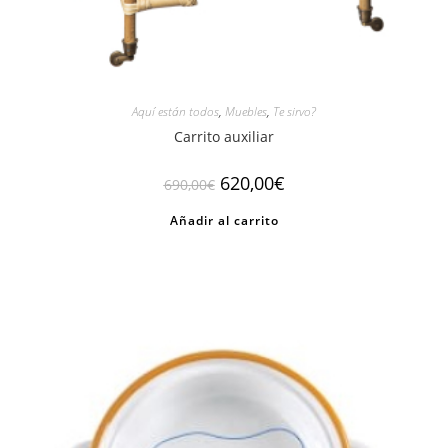
Aquí están todos
,
Muebles
,
Te sirvo?
Carrito auxiliar
El
El
620,00
€
690,00
€
precio
precio
original
actual
Añadir al carrito
era:
es:
690,00€.
620,00€.