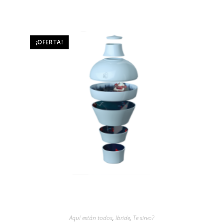
¡OFERTA!
Aquí están todos
,
Ibride
,
Te sirvo?