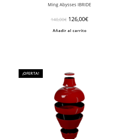
Ming Abysses IBRIDE
El
El
126,00
€
140,00
€
precio
precio
original
actual
Añadir al carrito
era:
es:
140,00€.
126,00€.
¡OFERTA!