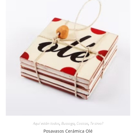
Aquí están todos
,
Bussoga
,
Cosicas
,
Te sirvo?
Posavasos Cerámica Olé