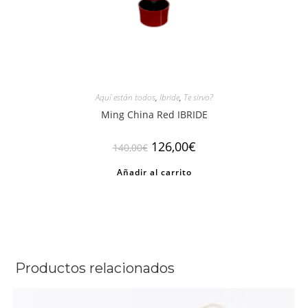
Aquí están todos
,
Ibride
,
Te sirvo?
Ming China Red IBRIDE
El
El
126,00
€
140,00
€
precio
precio
original
actual
Añadir al carrito
era:
es:
140,00€.
126,00€.
Productos relacionados