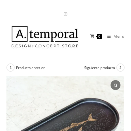
Ir
al
contenido
Menú
0
Producto anterior
Siguiente producto