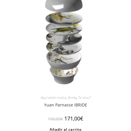
Aquí están todos
,
Ibride
,
Te sirvo?
Yuan Parnasse IBRIDE
El
El
171,00
€
190,00
€
precio
precio
original
actual
Añadir al carrito
era:
es: