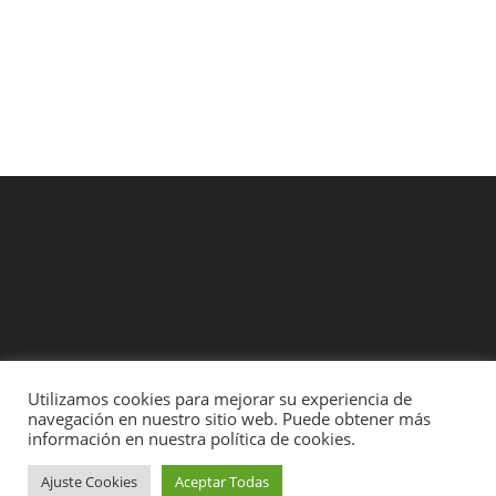
190,00€.
171,00€.
Utilizamos cookies para mejorar su experiencia de
Contacto
Entregas y Devoluciones
Formas de Pago
navegación en nuestro sitio web. Puede obtener más
Rollos legales y demás
información en nuestra política de cookies.
A.temporal Store
Ajuste Cookies
Aceptar Todas