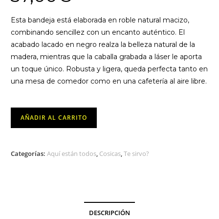
Esta bandeja está elaborada en roble natural macizo,
combinando sencillez con un encanto auténtico. El
acabado lacado en negro realza la belleza natural de la
madera, mientras que la caballa grabada a láser le aporta
un toque único. Robusta y ligera, queda perfecta tanto en
una mesa de comedor como en una cafetería al aire libre.
Bandeja
AÑADIR AL CARRITO
Ovalada
Roble
cantidad
Categorías:
Aquí están todos
,
Cosicas
,
Te sirvo?
DESCRIPCIÓN