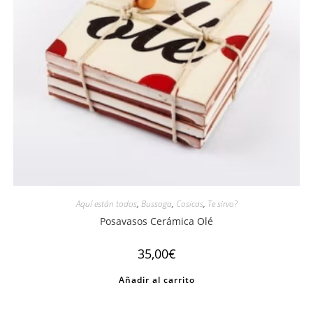
Aquí están todos
,
Bussoga
,
Cosicas
,
Te sirvo?
Posavasos Cerámica Olé
35,00
€
Añadir al carrito