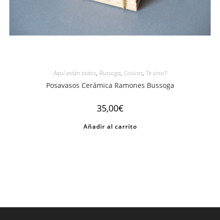
Aquí están todos
,
Bussoga
,
Cosicas
,
Te sirvo?
Posavasos Cerámica Ramones Bussoga
35,00
€
Añadir al carrito