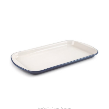
Aquí están todos
,
Te sirvo?