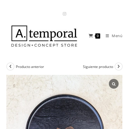
Ir
al
contenido
Menú
0
Producto anterior
Siguiente producto