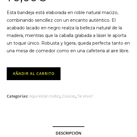
Esta bandeja está elaborada en roble natural macizo,
combinando sencillez con un encanto auténtico. El
acabado lacado en negro realza la belleza natural de la
madera, mientras que la caballa grabada a láser le aporta
un toque único. Robusta y ligera, queda perfecta tanto en
una mesa de comedor como en una cafetería al aire libre.
Bandeja
AÑADIR AL CARRITO
Redonda
Roble
cantidad
Categorías:
Aquí están todos
,
Cosicas
,
Te sirvo?
DESCRIPCIÓN