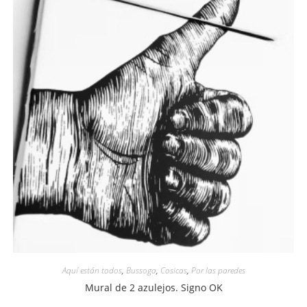
Aquí están todos
,
Bussoga
,
Cosicas
,
Por las paredes
Mural de 2 azulejos. Signo OK