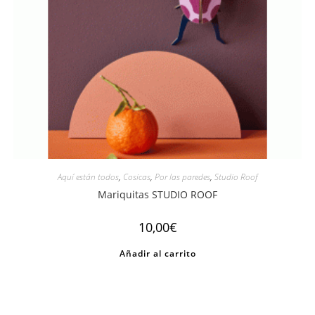
Aquí están todos
,
Cosicas
,
Por las paredes
,
Studio Roof
Mariquitas STUDIO ROOF
10,00
€
Añadir al carrito