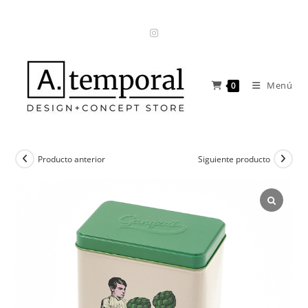
Ir
al
contenido
Menú
0
Producto anterior
Siguiente producto