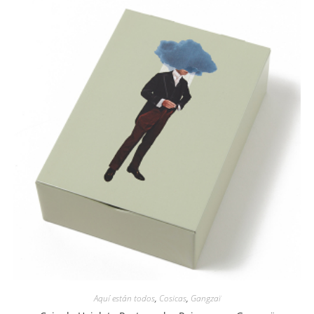
Aquí están todos
,
Cosicas
,
Gangzaï