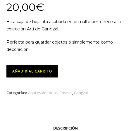
20,00
€
Esta caja de hojalata acabada en esmalte pertenece a la
colección Arti de Gangzaï.
Perfecta para guardar objetos o simplemente como
decoración.
Caja
AÑADIR AL CARRITO
de
Hojalata
Arti
Categorías:
Aquí están todos
,
Cosicas
,
Gangzaï
Show
-
Gangzaï
cantidad
DESCRIPCIÓN