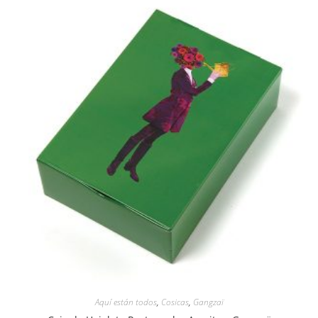
Aquí están todos
,
Cosicas
,
Gangzaï