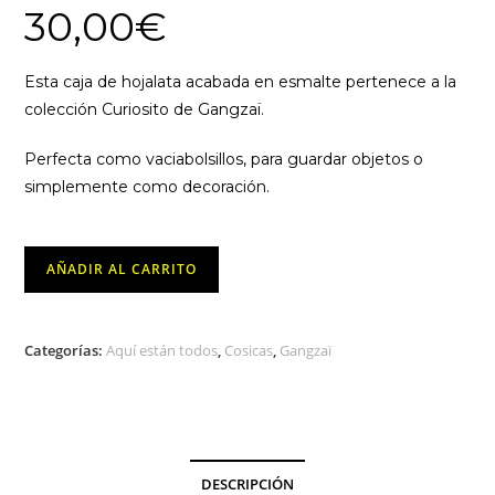
30,00
€
Esta caja de hojalata acabada en esmalte pertenece a la
colección Curiosito de Gangzaï.
Perfecta como vaciabolsillos, para guardar objetos o
simplemente como decoración.
Caja
AÑADIR AL CARRITO
de
Hojalata
Cuadrada
Categorías:
Aquí están todos
,
Cosicas
,
Gangzaï
Toox
-
Gangzaï
cantidad
DESCRIPCIÓN