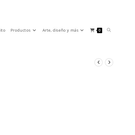
Alternar
rito
Productos
Arte, diseño y más
0
búsqueda
de
la
web