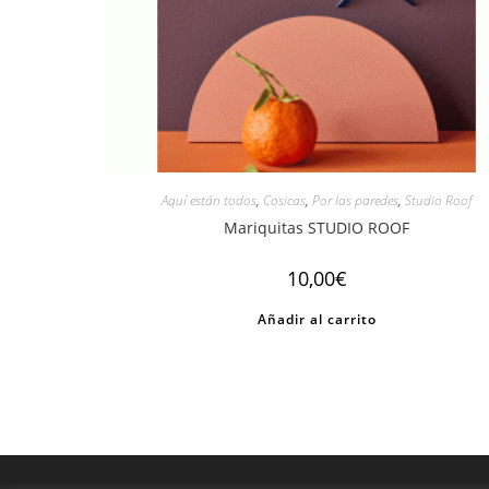
Aquí están todos
,
Cosicas
,
Por las paredes
,
Studio Roof
Mariquitas STUDIO ROOF
10,00
€
Añadir al carrito