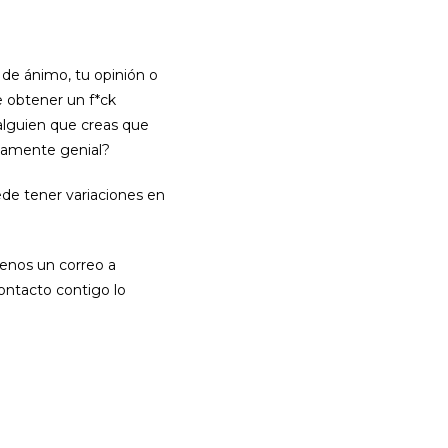
 de ánimo, tu opinión o
de obtener un f*ck
a alguien que creas que
idamente genial?
ede tener variaciones en
benos un correo a
ntacto contigo lo