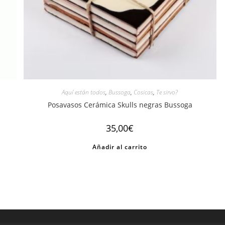
Aquí están todos
,
Bussoga
,
Cosicas
,
Te sirvo?
Posavasos Cerámica Skulls negras Bussoga
35,00
€
Añadir al carrito