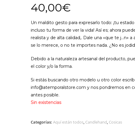
40,00
€
Un maldito gesto para expresarlo todo: ¡tu estado
incluso tu forma de ver la vida! Así es; ahora pue
realista y de alta calidad,. Dale una «que te j…n» 
se lo merece, o no te importes nada. ¿No es jod
Debido a la naturaleza artesanal del producto, pu
el color y/o la forma.
Si estás buscando otro modelo u otro color escrí
info@atemporalstore.com y nos pondremos en co
antes posible.
Sin existencias
Categorías:
Aquí están todos
,
Candlehand
,
Cosicas