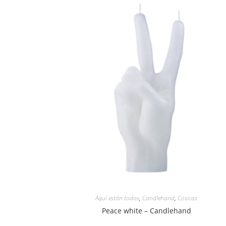
Aquí están todos
,
Candlehand
,
Cosicas
Peace white – Candlehand