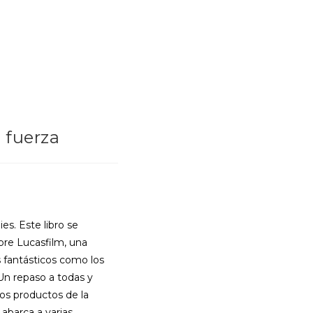
a fuerza
es. Este libro se
re Lucasfilm, una
 fantásticos como los
Un repaso a todas y
tros productos de la
abarca a varias