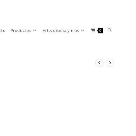
Alternar
rito
Productos
Arte, diseño y más
0
búsqueda
de
la
web