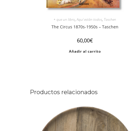
+ que un libro
,
Aquí están todos
,
Taschen
The Circus 1870s-1950s – Taschen
60,00
€
Añadir al carrito
Productos relacionados