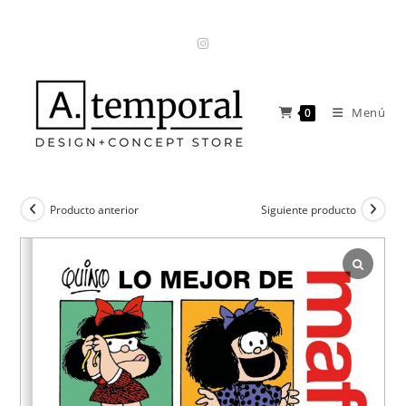
Ir
al
contenido
Menú
0
Producto anterior
Siguiente producto