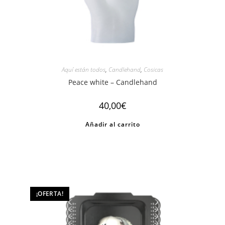
Aquí están todos
,
Candlehand
,
Cosicas
Peace white – Candlehand
40,00
€
Añadir al carrito
¡OFERTA!