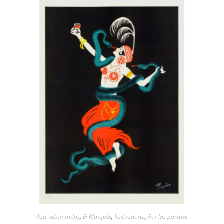
Aquí están todos
,
El Marqués
,
Ilustradores
,
Por las paredes