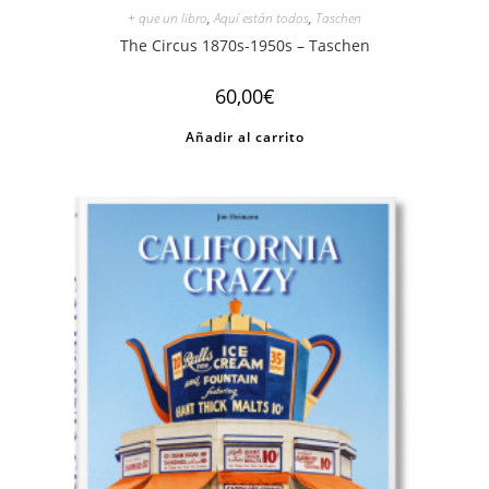
+ que un libro
,
Aquí están todos
,
Taschen
The Circus 1870s-1950s – Taschen
60,00
€
Añadir al carrito