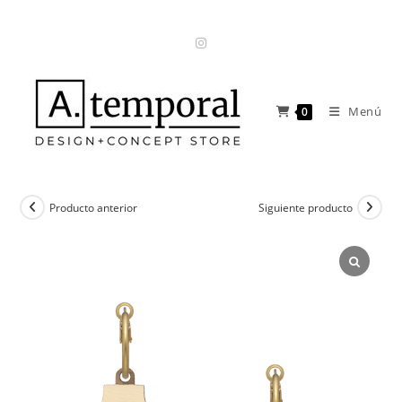
Ir
al
contenido
Menú
0
Producto anterior
Siguiente producto