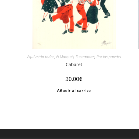
Aquí están todos
,
El Marqués
,
Ilustradores
,
Por las paredes
Cabaret
30,00
€
Añadir al carrito