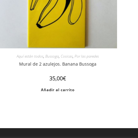
Aquí están todos
,
Bussoga
,
Cosicas
,
Por las paredes
Mural de 2 azulejos. Banana Bussoga
35,00
€
Añadir al carrito