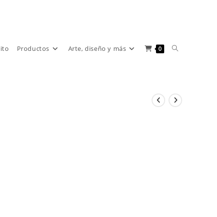
Alternar
rito
Productos
Arte, diseño y más
0
búsqueda
de
la
web