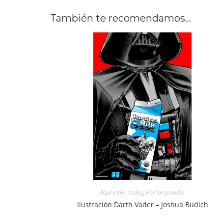
También te recomendamos…
Aquí están todos
,
Por las paredes
ilustración Darth Vader – Joshua Budich