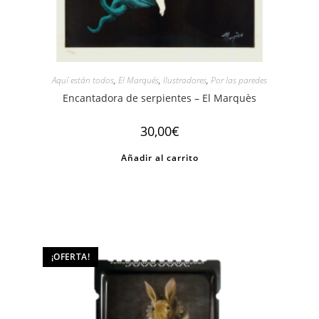
Aquí están todos
,
El Marqués
,
Ilustradores
,
Por las paredes
Encantadora de serpientes – El Marquès
30,00
€
Añadir al carrito
¡OFERTA!