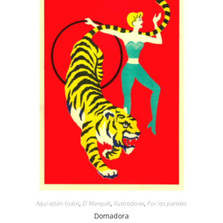
Aquí están todos
,
El Marqués
,
Ilustradores
,
Por las paredes
Domadora