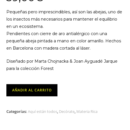
Pequeñas pero imprescindibles, así son las abejas, uno de
los insectos más necesarios para mantener el equilibrio
en un ecosistema.
Pendientes con cierre de aro antialérgico con una
pequeña abeja pintada a mano en color amarillo. Hechos
en Barcelona con madera cortada al láser.
Diseñado por Marta Chojnacka & Joan Ayguadé Jarque
para la colección Forest
Pendientes
AÑADIR AL CARRITO
Little
Bee
cantidad
Categorías:
Aquí están todos
,
Decórate
,
Materia Rica