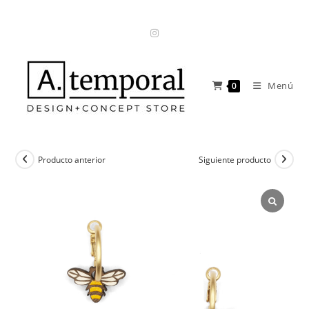
Ir
al
contenido
Menú
0
Producto anterior
Siguiente producto