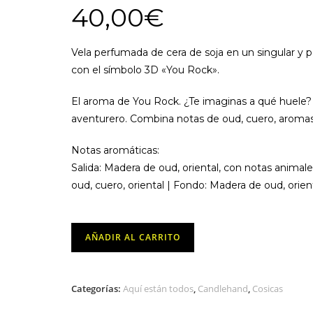
40,00
€
Vela perfumada de cera de soja en un singular y p
con el símbolo 3D «You Rock».
El aroma de You Rock. ¿Te imaginas a qué huele?
aventurero. Combina notas de oud, cuero, aromas 
Notas aromáticas:
Salida: Madera de oud, oriental, con notas animal
oud, cuero, oriental | Fondo: Madera de oud, orient
Vela
AÑADIR AL CARRITO
-
Jarrita
Rock
Categorías:
Aquí están todos
,
Candlehand
,
Cosicas
-