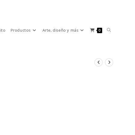
Alternar
rito
Productos
Arte, diseño y más
0
búsqueda
de
la
web