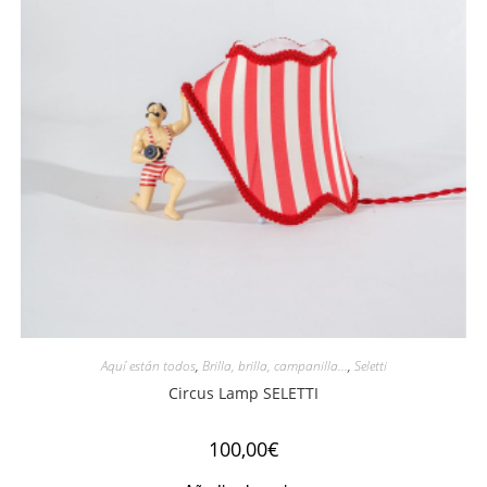
Aquí están todos
,
Brilla, brilla, campanilla...
,
Seletti
Circus Lamp SELETTI
100,00
€