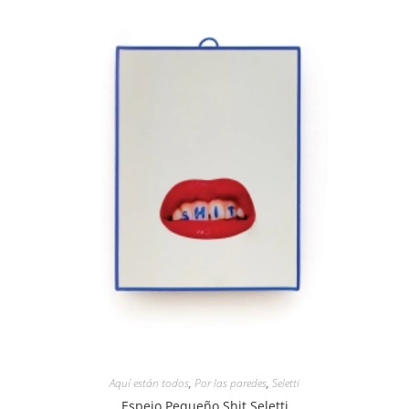
Aquí están todos
,
Por las paredes
,
Seletti
Espejo Pequeño Shit Seletti