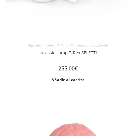
Aquí están todos
,
Brilla, brilla, campanilla...
,
Seletti
Jurassic Lamp T-Rex SELETTI
255,00
€
Añadir al carrito