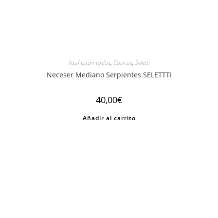
Aquí están todos
,
Cosicas
,
Seletti
Neceser Mediano Serpientes SELETTTI
40,00
€
Añadir al carrito